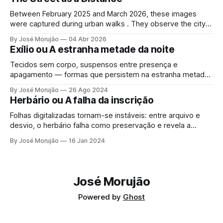
Between February 2025 and March 2026, these images
were captured during urban walks . They observe the city
as a space of passage, where presences intersect without
By José Morujão
04 Abr 2026
meeting. The street emerges as distance — a quiet interval
Exílio ou A estranha metade da noite
between bodies, gestures, and gazes.
Tecidos sem corpo, suspensos entre presença e
apagamento — formas que persistem na estranha metade
da noite.
By José Morujão
26 Ago 2024
Herbário ou A falha da inscrição
Folhas digitalizadas tornam-se instáveis: entre arquivo e
desvio, o herbário falha como preservação e revela a
transformação. Não fixa — reinscreve. Cada forma persiste
By José Morujão
16 Jan 2024
como vestígio em mutação.
José Morujão
Powered by
Ghost