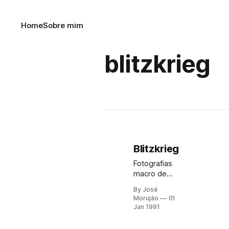
Home
Sobre mim
blitzkrieg
Blitzkrieg
Fotografias
macro de
pinturas do
By José
autor. A
Morujão
01
realização
Jan 1991
do projeto
coincide