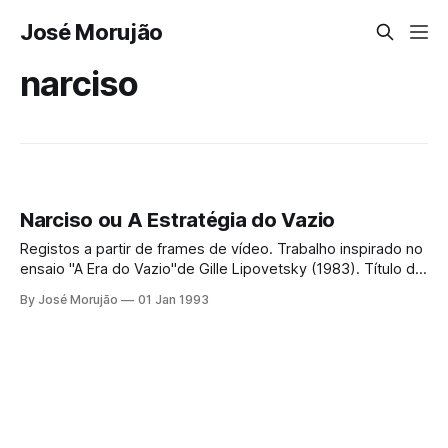
José Morujão
narciso
Narciso ou A Estratégia do Vazio
Registos a partir de frames de vídeo. Trabalho inspirado no
ensaio "A Era do Vazio"de Gille Lipovetsky (1983). Título da
série roubado do 3º capítulo. Hoje em dia é a figura
By José Morujão
01 Jan 1993
mitológica Narciso que, segundo alguns autores, simboliza
os tempos atuais.