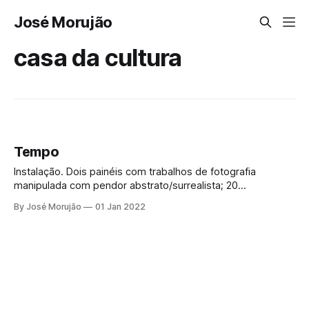
José Morujão
casa da cultura
Tempo
Instalação. Dois painéis com trabalhos de fotografia
manipulada com pendor abstrato/surrealista; 20
composições digitais realizadas a partir de fotografias de
By José Morujão
01 Jan 2022
álbuns de família; máquina de escrever vintage rodeada de
páginas de diários de diversos autores; registo sonoro que
funciona em loop.