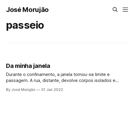
José Morujão
passeio
Da minha janela
Durante o confinamento, a janela tornou-se limite e
passagem. A rua, distante, devolve corpos isolados e
gestos suspensos. Entre o dentro e o fora, o quotidiano
By José Morujão
01 Jan 2022
fragmenta-se e o tempo abranda, tornando a realidade
estranhamente irreal.